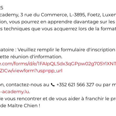
25
 Academy, 3 rue du Commerce, L-3895, Foetz, Lux
ion, vous pourrez en apprendre davantage sur les
s techniques que vous acquerrez lors de la format
gatoire : Veuillez remplir le formulaire d'inscriptio
cette réunion d'information.
ogle.com/forms/d/e/1FAIpQLSdx3qGPpw02g705Yl
ZICw/viewform?usp=pp_url
n, contactez-nous au 📞 +352 621 566 327 ou par ma
i-academy.lu
.
 vous rencontrer et de vous aider à franchir le p
 de Maître Chien !