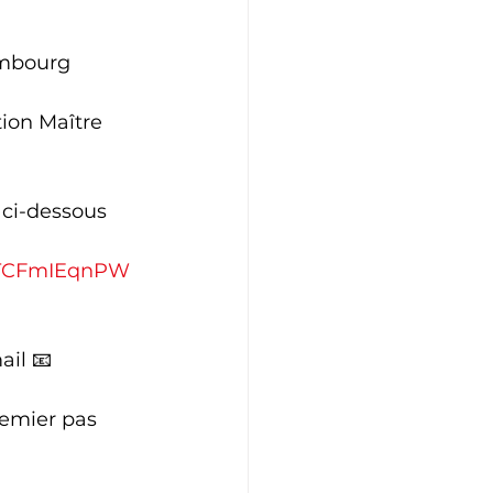
embourg
 
ion Maître 
n ci-dessous 
XNTCFmIEqnPW
il 📧 
remier pas 