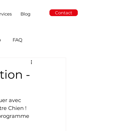
Contact
rvices
Blog
o
FAQ
ion -
uer avec 
tre Chien !
 programme 