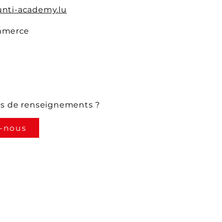
nti-academy.lu
mmerce
us de renseignements ?
-nous