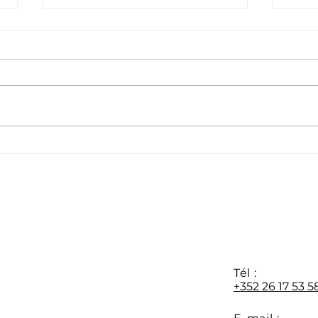
Formation APR : les
Dern
préinscriptions sont
disp
ouvertes
form
au 0
Y
Tél :
+352 26 17 53 5