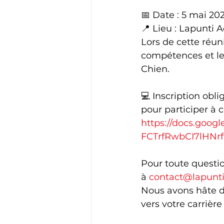
📅 Date : 5 mai 20
📍 Lieu : Lapunti
Lors de cette réun
compétences et le
Chien.
💻 Inscription obli
pour participer à 
https://docs.go
FCTrfRwbCI7lHNrf
Pour toute questio
à 
contact@lapunt
Nous avons hâte de
vers votre carrière