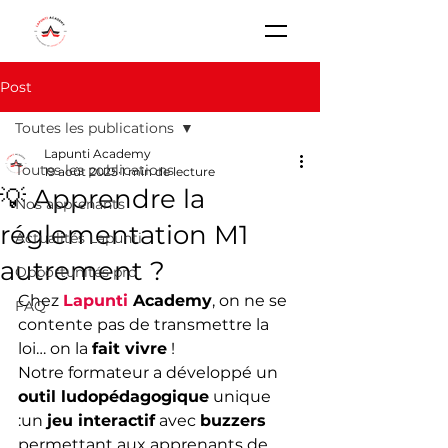
Post
Toutes les publications
Lapunti Academy
Toutes les publications
19 août 2025
1 min de lecture
💡 Apprendre la
Nos apprenants
réglementation M1
Actualités Lapunti
autrement ?
Opportunités pro
Chez 
Lapunti
 Academy
, on ne se 
FAQ
contente pas de transmettre la 
loi… on la 
fait vivre
 !
Notre formateur a développé un 
outil ludopédagogique
 unique 
:un 
jeu interactif
 avec 
buzzers
permettant aux apprenants de 