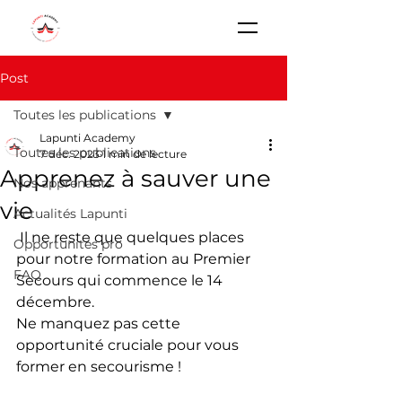
Post
Toutes les publications
Lapunti Academy
Toutes les publications
7 déc. 2023
1 min de lecture
Apprenez à sauver une
Nos apprenants
vie
Actualités Lapunti
 Il ne reste que quelques places 
Opportunités pro
pour notre formation au Premier 
FAQ
Secours qui commence le 14 
décembre.
Ne manquez pas cette 
opportunité cruciale pour vous 
former en secourisme !