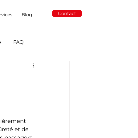
Contact
rvices
Blog
o
FAQ
lièrement 
ûreté et de 
s passagers, 