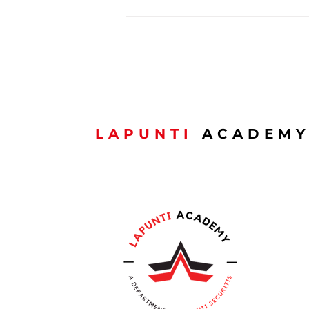
🇱🇺 Schéinen
Nationalfeierdag ! 🇱🇺
LAPUNTI
ACADEM