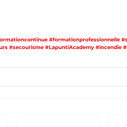
ormationcontinue
#formationprofessionnelle
#s
urs
#secourisme
#LapuntiAcademy
#incendie
#