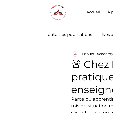
Accueil
À 
Toutes les publications
Nos 
Lapunti Academ
🚨 Chez
pratique
enseign
Parce qu’apprendre
mis en situation r
sécurité dans un t