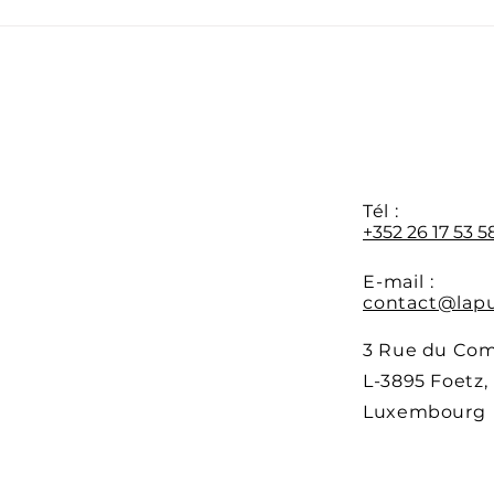
Formation APR : les
Dern
préinscriptions sont
disp
ouvertes
form
au 0
Y
Tél :
+352 26 17 53 5
E-mail :
contact@lapu
3 Rue du Co
L-3895 Foetz,
Luxembourg