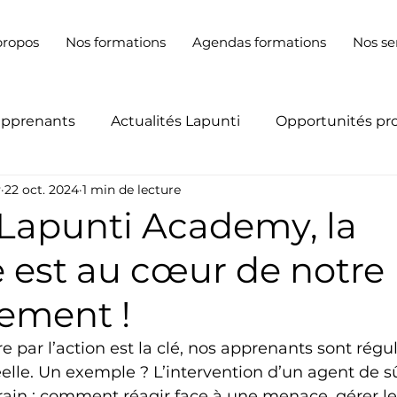
propos
Nos formations
Agendas formations
Nos se
apprenants
Actualités Lapunti
Opportunités pr
y
22 oct. 2024
1 min de lecture
 Lapunti Academy, la
 est au cœur de notre
ement !
 par l’action est la clé, nos apprenants sont régu
éelle. Un exemple ? L’intervention d’un agent de s
rain : comment réagir face à une menace, gérer le