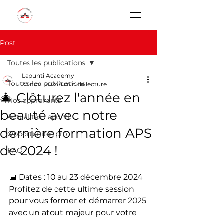
Post
Toutes les publications
Lapunti Academy
Toutes les publications
22 nov. 2024
1 min de lecture
🎄 Clôturez l'année en
Nos apprenants
beauté avec notre
Actualités Lapunti
dernière formation APS
Opportunités pro
de 2024 !
FAQ
📅 Dates : 10 au 23 décembre 2024
Profitez de cette ultime session 
pour vous former et démarrer 2025 
avec un atout majeur pour votre 