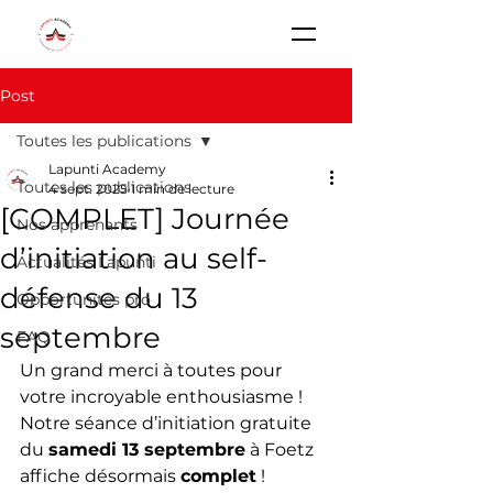
Post
Toutes les publications
Lapunti Academy
Toutes les publications
4 sept. 2025
1 min de lecture
[COMPLET] Journée
Nos apprenants
d’initiation au self-
Actualités Lapunti
défense du 13
Opportunités pro
septembre
FAQ
Un grand merci à toutes pour 
votre incroyable enthousiasme !
Notre séance d’initiation gratuite 
du 
samedi 13 septembre
 à Foetz 
affiche désormais 
complet
 !