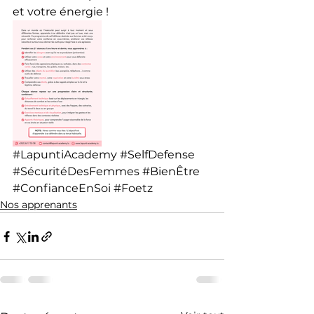
et votre énergie !
#LapuntiAcademy
#SelfDefense
#SécuritéDesFemmes
#BienÊtre
#ConfianceEnSoi
#Foetz
Nos apprenants