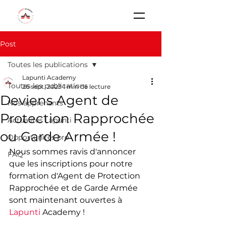
Post
Toutes les publications
Lapunti Academy
Toutes les publications
26 sept. 2023
1 min de lecture
Deviens Agent de
Nos apprenants
Protection Rapprochée
Actualités Lapunti
ou Garde Armée !
Opportunités pro
Nous sommes ravis d'annoncer 
FAQ
que les inscriptions pour notre 
formation d'Agent de Protection 
Rapprochée et de Garde Armée 
sont maintenant ouvertes à 
Lapunti
 Academy !