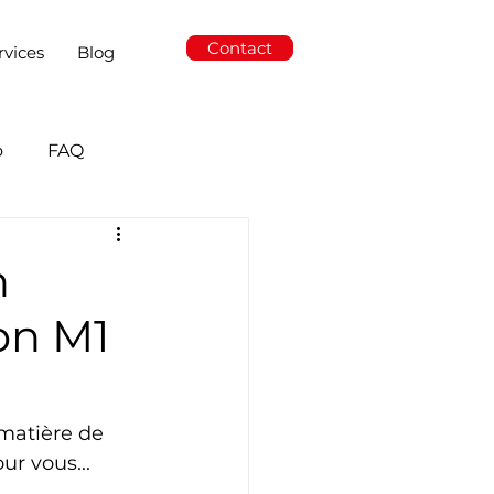
Contact
rvices
Blog
o
FAQ
n
on M1
matière de 
ur vous...