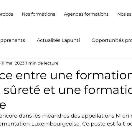
propos
Nos formations
Agendas formations
Nos se
apprenants
Actualités Lapunti
Opportunités pr
y
11 mai 2023
1 min de lecture
nce entre une formatio
, sûreté et une formati
ue
encore dans les méandres des appellations M en 
lementation Luxembourgeoise. Ce poste est fait po