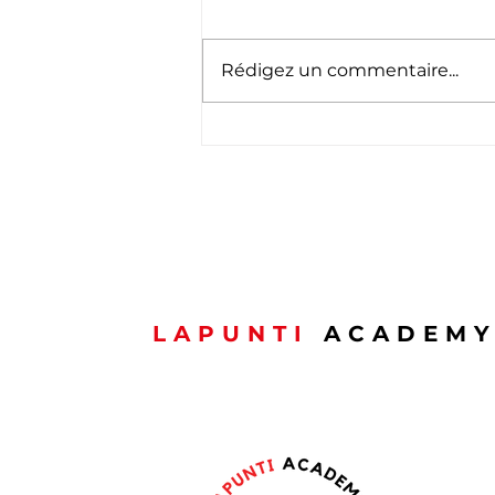
Rédigez un commentaire...
🇱🇺 Schéinen
Nationalfeierdag ! 🇱🇺
LAPUNTI
ACADEM