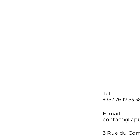
Formation APR : les
Dern
préinscriptions sont
disp
ouvertes
form
au 0
Y
Tél :
+352 26 17 53 5
E-mail :
contact@lapu
3 Rue du Co