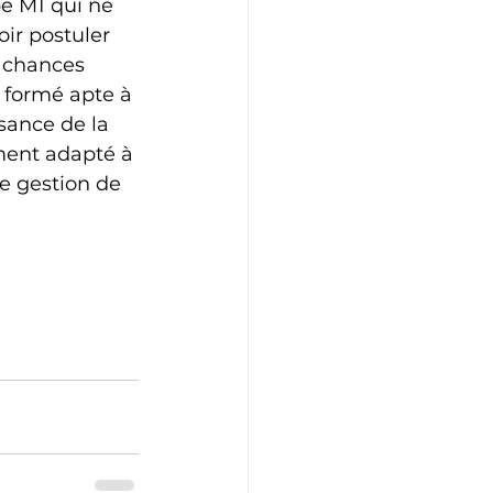
e M1 qui ne 
ir postuler 
 chances 
 formé apte à 
sance de la 
ment adapté à 
de gestion de 