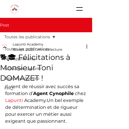
Post
Toutes les publications
Lapunti Academy
Toutes les publications
16 sept. 2025
1 min de lecture
🐕🎓 Félicitations à
Nos apprenants
Monsieur Toni
Actualités Lapunti
DOMAZET !
Opportunités pro
Il vient de réussir avec succès sa 
FAQ
formation d’
Agent Cynophile
 chez 
Lapunti
 Academy.Un bel exemple 
de détermination et de rigueur 
pour exercer un métier aussi 
exigeant que passionnant. 