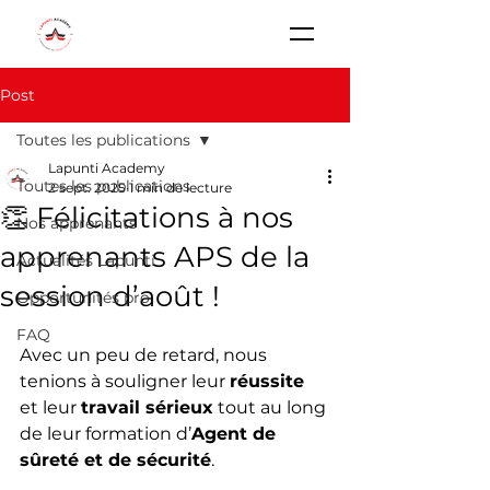
Post
Toutes les publications
Lapunti Academy
Toutes les publications
2 sept. 2025
1 min de lecture
👏 Félicitations à nos
Nos apprenants
apprenants APS de la
Actualités Lapunti
session d’août !
Opportunités pro
FAQ
Avec un peu de retard, nous 
tenions à souligner leur 
réussite
et leur 
travail sérieux
 tout au long 
de leur formation d’
Agent de 
sûreté et de sécurité
.