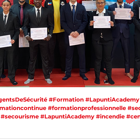
entsDeSécurité
#Formation
#LapuntiAcademy
rmationcontinue
#formationprofessionnelle
#sec
#secourisme
#LapuntiAcademy
#incendie
#cen