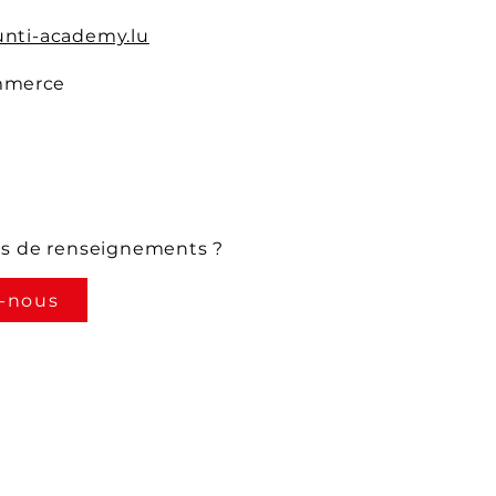
nti-academy.lu
mmerce
us de renseignements ?
-nous