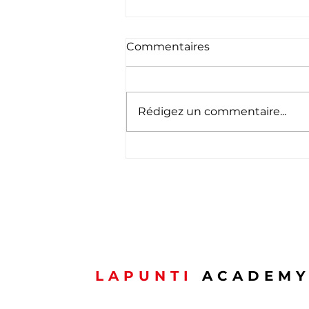
Commentaires
Rédigez un commentaire...
Félicitations à notre
promotion APS du mois
de mai
LAPUNTI
ACADEM