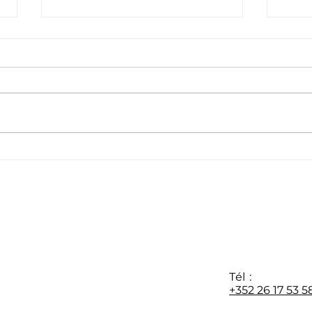
Félicitations à notre
Féli
appr
nouvelle promotion M1 🎓
d’avr
Y
Tél :
+352 26 17 53 5