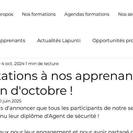
propos
Nos formations
Agendas formations
Nos se
apprenants
Actualités Lapunti
Opportunités pr
y
4 oct. 2024
1 min de lecture
itations à nos apprenan
on d'octobre !
0 juin 2025
 d'annoncer que tous les participants de notre se
nu leur diplôme d'Agent de sécurité !
eux pour leur engagement et pour avoir partagé