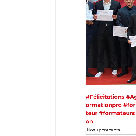
#Félicitations
#Ag
ormationpro
#fo
teur
#formateurs
on
Nos apprenants