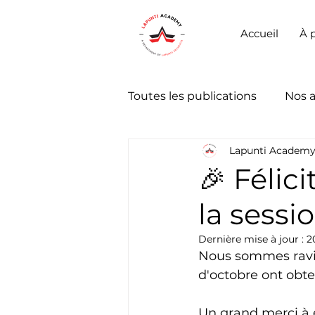
Accueil
À 
Toutes les publications
Nos 
Lapunti Academ
🎉 Félic
la sessi
Dernière mise à jour :
2
Nous sommes ravis
d'octobre ont obte
Un grand merci à 