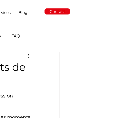
Contact
rvices
Blog
o
FAQ
ts de
ssion 
 ces moments 