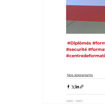
#Diplômés
#form
#securité
#forma
#centredeformat
Nos apprenants