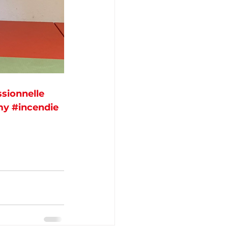
sionnelle
my
#incendie