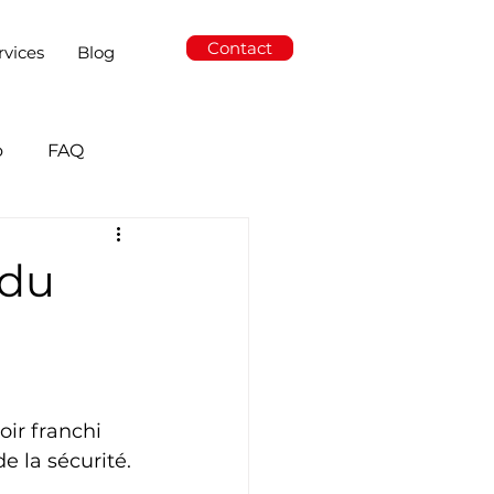
Contact
rvices
Blog
o
FAQ
 du
ir franchi 
e la sécurité. 