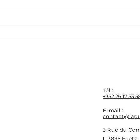
Félicitations à notre
Féli
appr
nouvelle promotion M1 🎓
d’avr
Y
Tél :
+352 26 17 53 5
E-mail :
contact@lapu
3 Rue du Co
L-3895 Foetz,