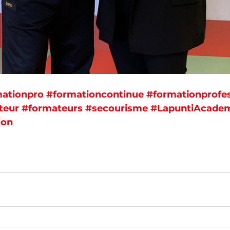
ationpro
#formationcontinue
#formationprofes
teur
#formateurs
#secourisme
#LapuntiAcade
ion