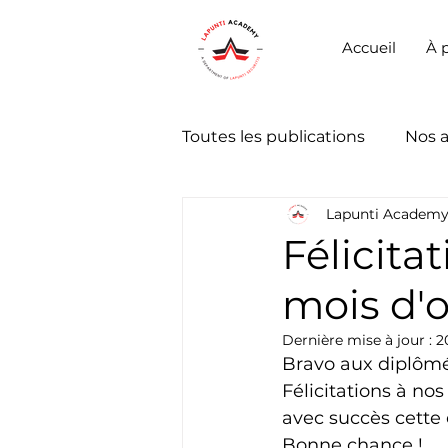
Accueil
À 
Toutes les publications
Nos 
Lapunti Academ
Félicita
mois d'
Dernière mise à jour :
2
Bravo aux diplômé
Félicitations à no
avec succès cette 
Bonne chance !