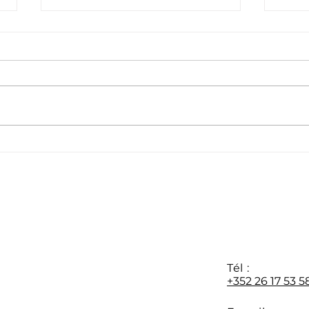
Félicitations à notre
Féli
appr
nouvelle promotion M1 🎓
d’avr
Y
Tél :
+352 26 17 53 5