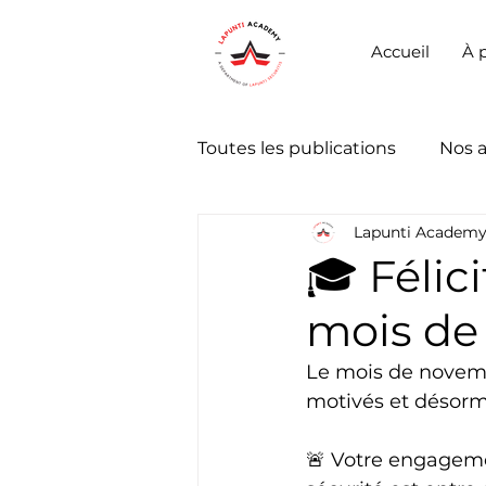
Accueil
À 
Toutes les publications
Nos 
Lapunti Academ
🎓 Félic
mois de
Le mois de novem
motivés et désorma
🚨 Votre engagemen