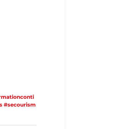
rmationconti
s
#secourism