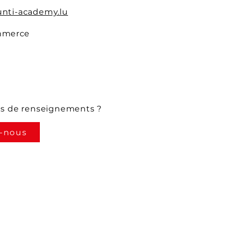
nti-academy.lu
mmerce
us de renseignements ?
-nous