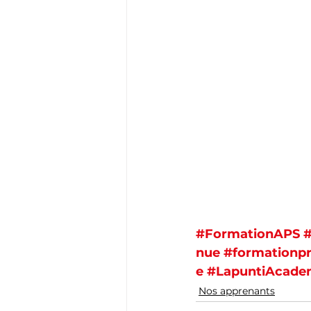
#FormationAPS
#
nue
#formationpr
e
#LapuntiAcade
Nos apprenants