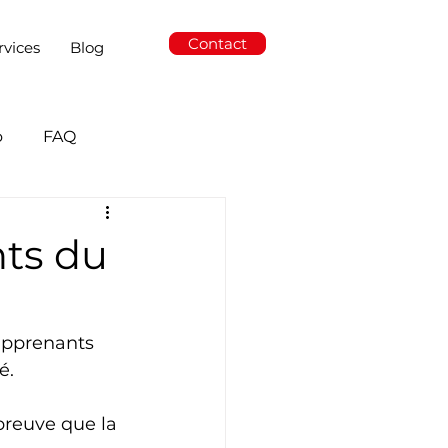
Contact
rvices
Blog
o
FAQ
nts du
apprenants 
é. 
preuve que la 