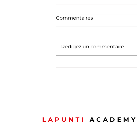
Commentaires
Rédigez un commentaire...
Félicitations à notre
promotion APS du mois
de mai
LAPUNTI
ACADEM