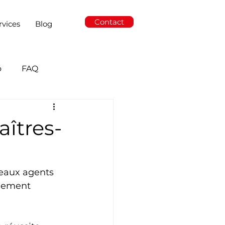
Contact
rvices
Blog
o
FAQ
aîtres-
veaux agents 
agement 