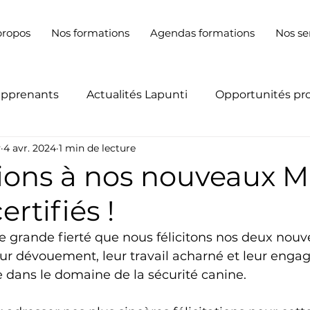
propos
Nos formations
Agendas formations
Nos se
apprenants
Actualités Lapunti
Opportunités pr
y
4 avr. 2024
1 min de lecture
tions à nos nouveaux M
rtifiés !
e grande fierté que nous félicitons nos deux nou
eur dévouement, leur travail acharné et leur eng
e dans le domaine de la sécurité canine.