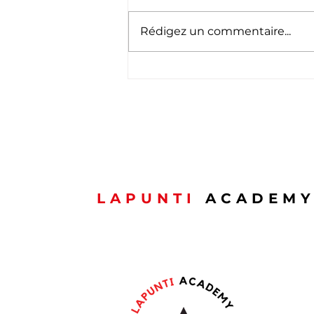
Rédigez un commentaire...
Félicitations à notre
promotion APS du mois
de mai
LAPUNTI
ACADEM