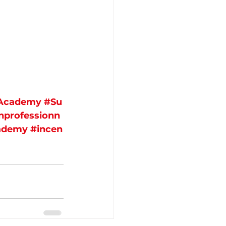
iAcademy
#Su
nprofessionn
ademy
#incen