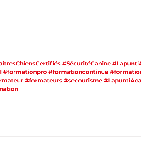
îtresChiensCertifiés
#SécuritéCanine
#Lapunt
l
#formationpro
#formationcontinue
#formatio
rmateur
#formateurs
#secourisme
#LapuntiAc
mation