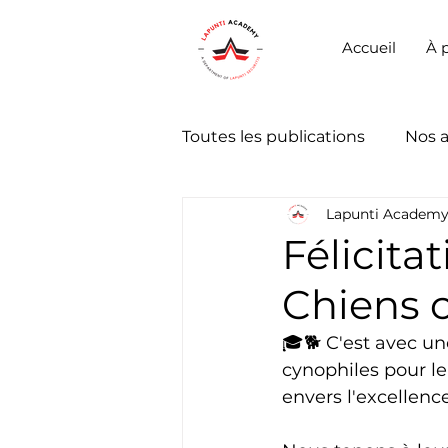
Accueil
À 
Toutes les publications
Nos 
Lapunti Academ
Félicita
Chiens ce
🎓🐕 C'est avec un
cynophiles pour l
envers l'excellenc