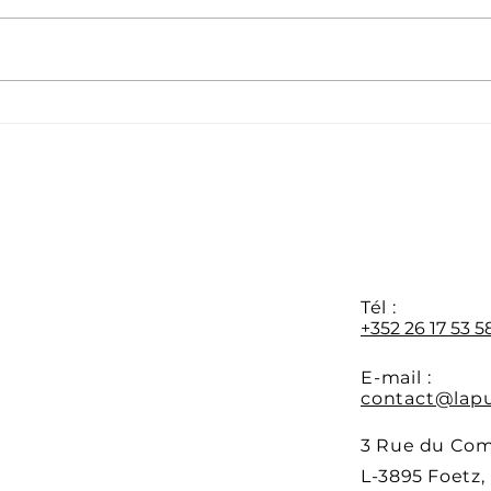
Félicitations à notre
Féli
appr
nouvelle promotion M1 🎓
d’avr
Y
Tél :
+352 26 17 53 5
E-mail :
contact@lapu
3 Rue du Co
L-3895 Foetz,