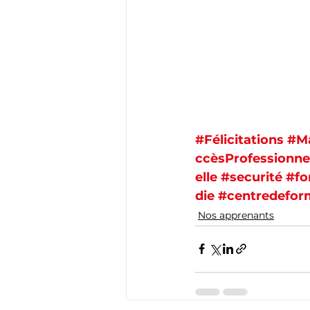
#Félicitations
#Ma
ccèsProfessionne
elle
#securité
#fo
die
#centredefor
Nos apprenants