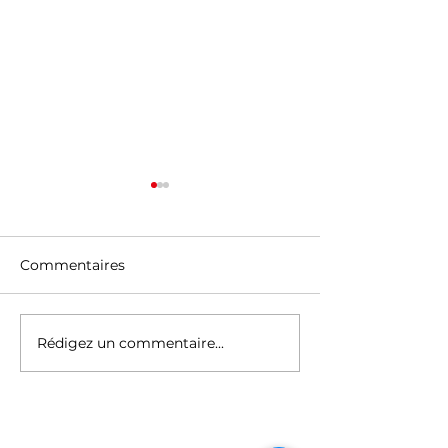
Commentaires
Rédigez un commentaire...
Félicitations à nos
Réussite des
apprenants de la
apprenants M1
session d’avril
Session de ma