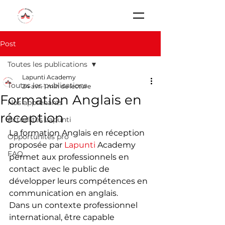
Post
Toutes les publications
Lapunti Academy
Toutes les publications
24 avr.
1 min de lecture
Formation Anglais en
Nos apprenants
réception
Actualités Lapunti
La formation Anglais en réception 
Opportunités pro
proposée par 
Lapunti
 Academy 
FAQ
permet aux professionnels en 
contact avec le public de 
développer leurs compétences en 
communication en anglais.
Dans un contexte professionnel 
international, être capable 