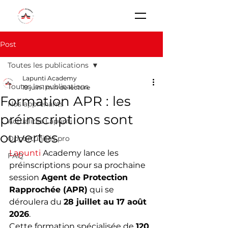
Post
Toutes les publications
Lapunti Academy
Toutes les publications
19 juin
1 min de lecture
Formation APR : les
Nos apprenants
préinscriptions sont
Actualités Lapunti
ouvertes
Opportunités pro
Lapunti
 Academy lance les 
FAQ
préinscriptions pour sa prochaine 
session 
Agent de Protection 
Rapprochée (APR)
 qui se 
déroulera du 
28 juillet au 17 août 
2026
.
Cette formation spécialisée de 
120 