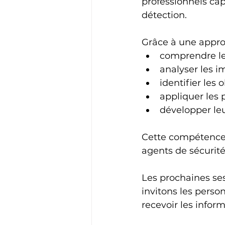
professionnels cap
détection.
Grâce à une approc
comprendre le
analyser les i
identifier les 
appliquer les 
développer leu
Cette compétence c
agents de sécurité
Les prochaines se
invitons les perso
recevoir les infor