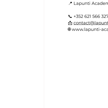
📍 Lapunti Acade
📞 +352 621 566 32
📩 
contact@lapunt
🌐 
www.lapunti-ac