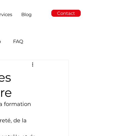
Contact
rvices
Blog
o
FAQ
es
re
a formation 
eté, de la 