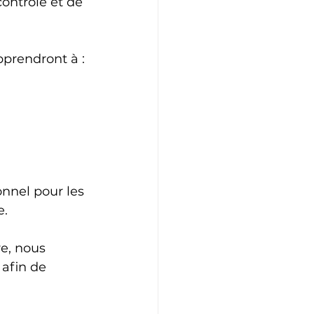
ontrôle et de 
pprendront à :
nnel pour les 
e.
e, nous 
afin de 