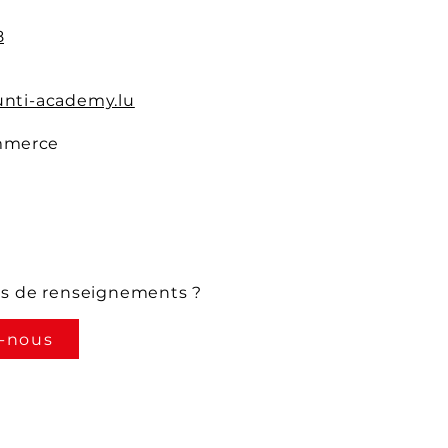
8
nti-academy.lu
mmerce
us de renseignements ?
-nous