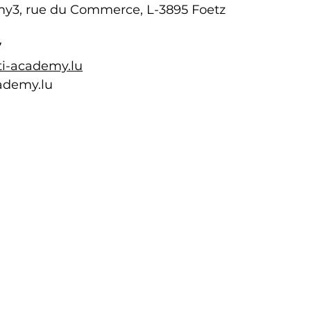
my3, rue du Commerce, L-3895 Foetz
7
i-academy.lu
ademy.lu