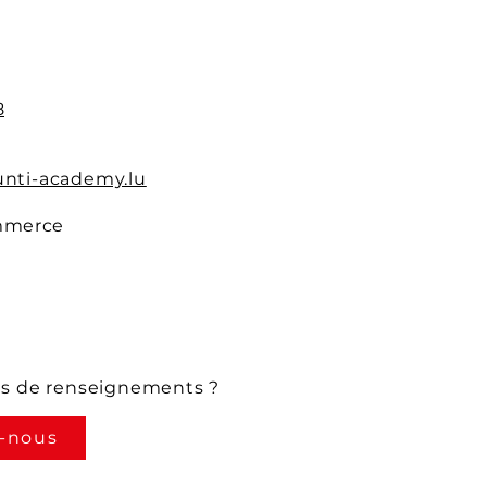
8
nti-academy.lu
mmerce
us de renseignements ?
-nous