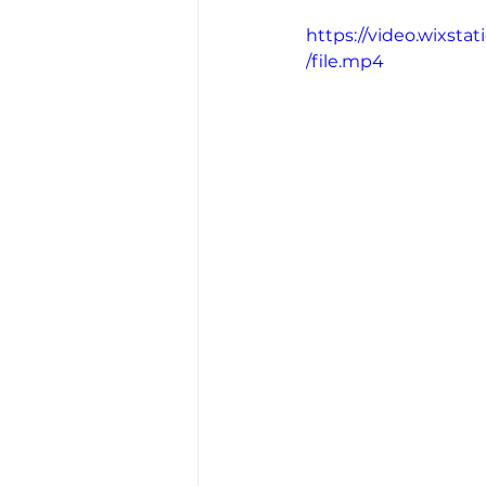
https://video.wixs
/file.mp4