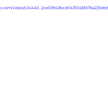
tatic.com/video/c24440_2ce03943bcd04310a35576a225d