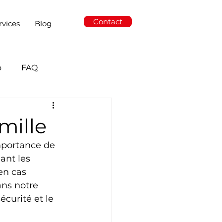
Contact
rvices
Blog
o
FAQ
mille
importance de 
ant les 
en cas 
ans notre 
curité et le 