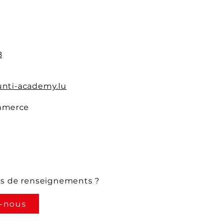
8
nti-academy.lu
mmerce
us de renseignements ?
-nous