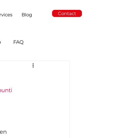
Contact
rvices
Blog
o
FAQ
unti
ien