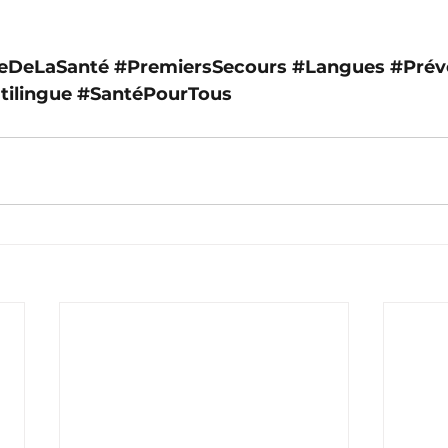
eDeLaSanté
#PremiersSecours
#Langues
#Prév
tilingue
#SantéPourTous