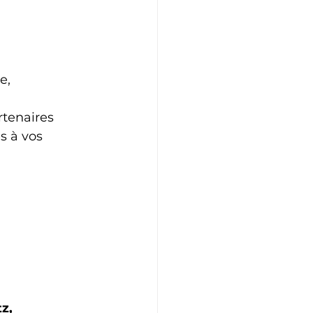
e, 
rtenaires
s à vos 
z, 