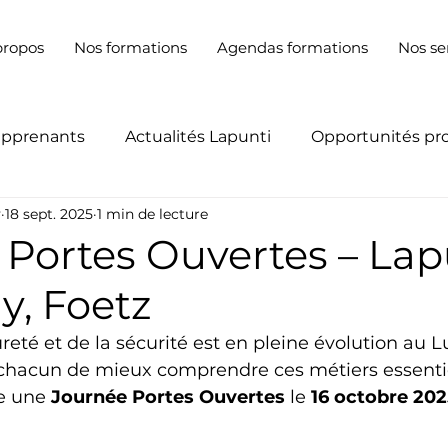
propos
Nos formations
Agendas formations
Nos se
apprenants
Actualités Lapunti
Opportunités pr
y
18 sept. 2025
1 min de lecture
 Portes Ouvertes – Lap
, Foetz
ûreté et de la sécurité est en pleine évolution au
chacun de mieux comprendre ces métiers essentie
e une 
Journée Portes Ouvertes
 le 
16 octobre 20