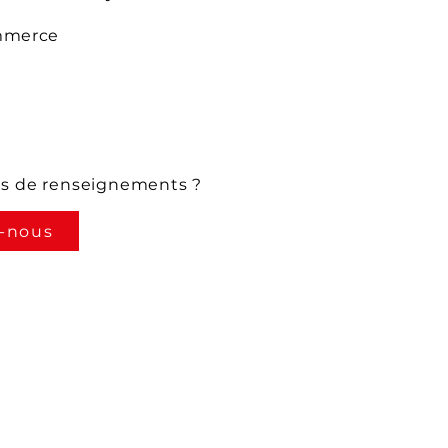
mmerce
us de renseignements ?
-nous