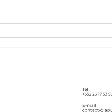
Formation APR : les
Dern
préinscriptions sont
disp
ouvertes
form
au 0
Y
Tél :
+352 26 17 53 5
E-mail :
contact@lapu