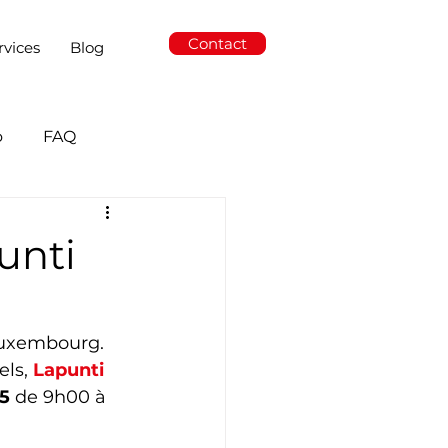
Contact
rvices
Blog
o
FAQ
unti
 Luxembourg. 
ls, 
Lapunti
25
 de 9h00 à 