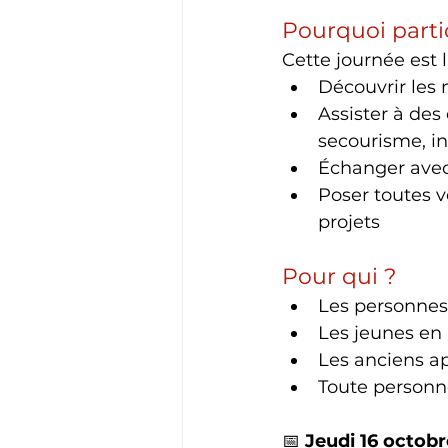
Pourquoi parti
Cette journée est 
Découvrir les m
Assister à des
secourisme, i
Échanger avec
Poser toutes v
projets
Pour qui ?
Les personnes
Les jeunes en
Les anciens a
Toute personne
📅 
Jeudi 16 octob