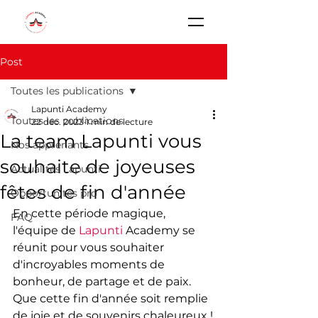
Post
Toutes les publications
Lapunti Academy
Toutes les publications
22 déc. 2023
1 min de lecture
La team Lapunti vous
Nos apprenants
souhaite de joyeuses
Actualités Lapunti
fêtes de fin d'année
Opportunités pro
En cette période magique, 
FAQ
l'équipe de 
Lapunti
 Academy se 
réunit pour vous souhaiter 
d'incroyables moments de 
bonheur, de partage et de paix. 
Que cette fin d'année soit remplie 
de joie et de souvenirs chaleureux !