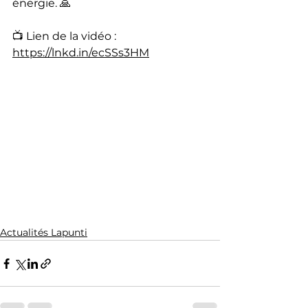
énergie. 🙏
📺 Lien de la vidéo : 
https://lnkd.in/ecSSs3HM
Actualités Lapunti