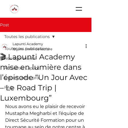
Post
Toutes les publications
Lapunti Academy
Toutes les publications
19 janv.
1 min de lecture
🎬 Lapunti Academy
Nos apprenants
mise en lumière dans
Actualités Lapunti
l’épisode “Un Jour Avec
Opportunités pro
– Le Road Trip |
FAQ
Luxembourg”
Nous avons eu le plaisir de recevoir 
Mustapha Megharbi et l’équipe de 
Direct Sécurité Formation pour un 
tournage au sein de notre centre à 