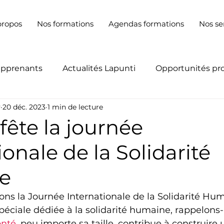
propos
Nos formations
Agendas formations
Nos se
apprenants
Actualités Lapunti
Opportunités pr
y
20 déc. 2023
1 min de lecture
fête la journée
ionale de la Solidarité
e
ns la Journée Internationale de la Solidarité Hum
péciale dédiée à la solidarité humaine, rappelons
onté
, peu importe sa taille, contribue à construir