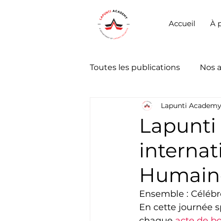
Accueil
À 
Toutes les publications
Nos 
Lapunti Academ
Lapunti 
internat
Humain
Ensemble : Célébro
En cette journée s
chaque 
acte de b