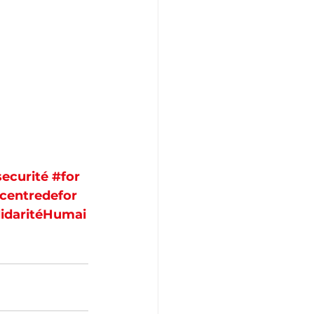
ecurité
#for
centredefor
lidaritéHumai