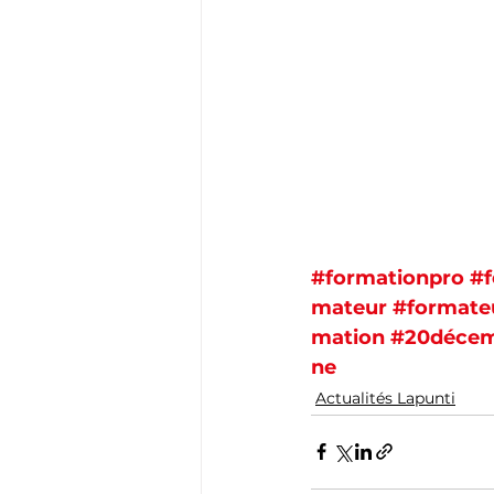
#formationpro
#f
mateur
#formate
mation
#20déce
ne
Actualités Lapunti