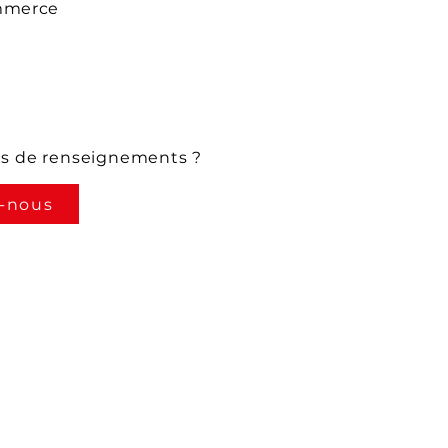
mmerce
us de renseignements ?
-nous