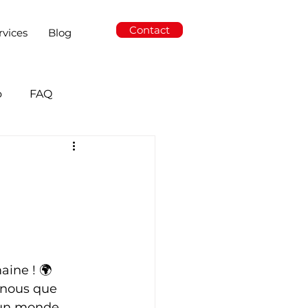
Contact
rvices
Blog
o
FAQ
aine ! 🌍
-nous que 
e un monde 