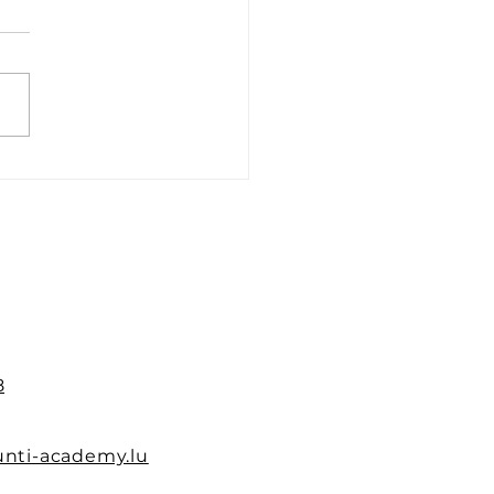
ières places
onibles pour la
ation APS du 22 juin
6 juillet 2026
8
nti-academy.lu