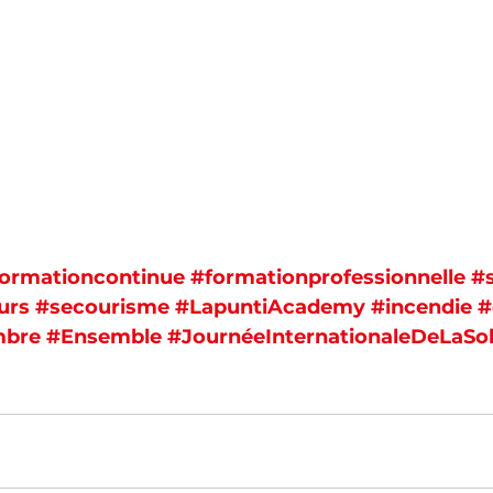
ormationcontinue
#formationprofessionnelle
#s
urs
#secourisme
#LapuntiAcademy
#incendie
#
mbre
#Ensemble
#JournéeInternationaleDeLaSo