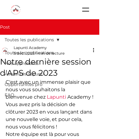
Post
Toutes les publications
Lapunti Academy
Toutes les publications
5 déc. 2023
1 min de lecture
Notre dernière session
Nos apprenants
d'APS de 2023
Actualités Lapunti
C'est avec un immense plaisir que 
Opportunités pro
nous vous souhaitons la 
FAQ
bienvenue chez 
Lapunti
 Academy !
Vous avez pris la décision de 
clôturer 2023 en vous lançant dans 
une nouvelle voie, et pour cela, 
nous vous félicitons !
Notre équipe est là pour vous 