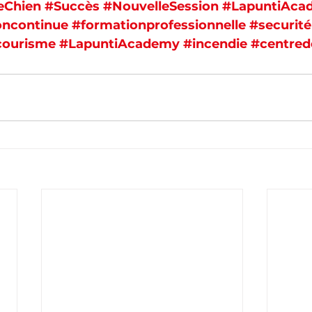
eChien
#Succès
#NouvelleSession
#LapuntiAca
oncontinue
#formationprofessionnelle
#securité
courisme
#LapuntiAcademy
#incendie
#centred