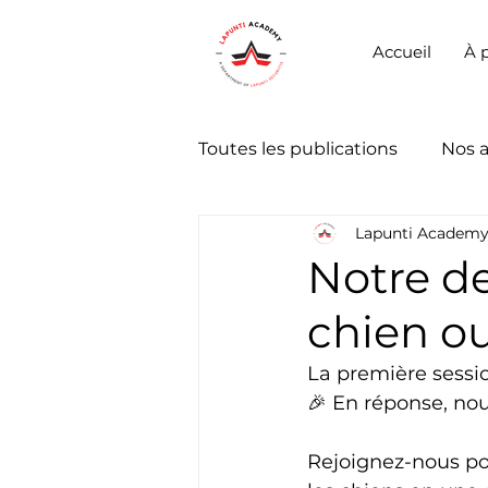
Accueil
À 
Toutes les publications
Nos 
Lapunti Academ
Notre d
chien ou
La première sessi
🎉 En réponse, nou
Rejoignez-nous po