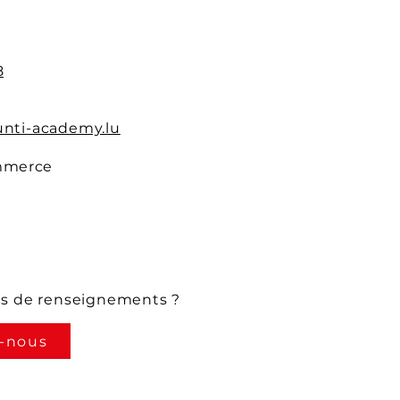
8
nti-academy.lu
mmerce
us de renseignements ?
-nous