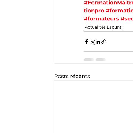
#FormationMaîtr
tionpro
#formati
#formateurs
#se
Actualités Lapunti
Posts récents