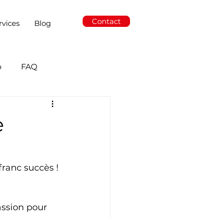
Contact
rvices
Blog
o
FAQ
e
ranc succès ! 
ssion pour 