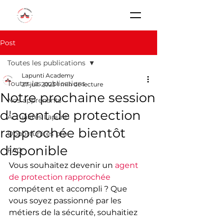
Post
Toutes les publications
Lapunti Academy
Toutes les publications
27 juil. 2023
1 min de lecture
Notre prochaine session
Nos apprenants
d'agent de protection
Actualités Lapunti
rapprochée bientôt
Opportunités pro
disponible
FAQ
Vous souhaitez devenir un 
agent 
de protection rapprochée
compétent et accompli ? Que 
vous soyez passionné par les 
métiers de la sécurité, souhaitiez 