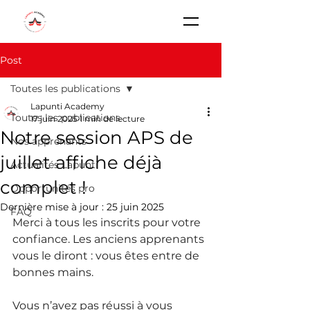
Post
Toutes les publications
Lapunti Academy
Toutes les publications
17 juin 2025
1 min de lecture
Notre session APS de
Nos apprenants
juillet affiche déjà
Actualités Lapunti
complet !
Opportunités pro
Dernière mise à jour :
25 juin 2025
FAQ
Merci à tous les inscrits pour votre 
confiance. Les anciens apprenants 
vous le diront : vous êtes entre de 
bonnes mains.
Vous n’avez pas réussi à vous 