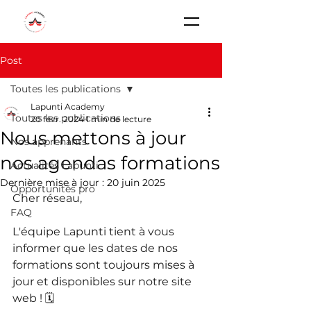
Post
Toutes les publications
Lapunti Academy
Toutes les publications
20 févr. 2024
1 min de lecture
Nous mettons à jour
Nos apprenants
nos agendas formations
Actualités Lapunti
Dernière mise à jour :
20 juin 2025
Opportunités pro
Cher réseau,
FAQ
L'équipe Lapunti tient à vous 
informer que les dates de nos 
formations sont toujours mises à 
jour et disponibles sur notre site 
web ! 🗓️