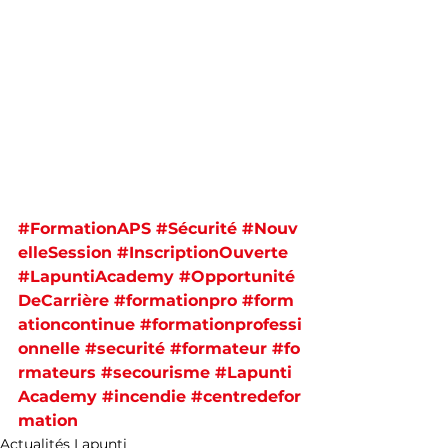
#FormationAPS
#Sécurité
#Nouv
elleSession
#InscriptionOuverte
#LapuntiAcademy
#Opportunité
DeCarrière
#formationpro
#form
ationcontinue
#formationprofessi
onnelle
#securité
#formateur
#fo
rmateurs
#secourisme
#Lapunti
Academy
#incendie
#centredefor
mation
Actualités Lapunti