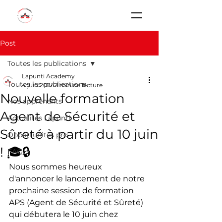
Post
Toutes les publications
Lapunti Academy
Toutes les publications
4 juin 2024
1 min de lecture
Nouvelle formation
Nos apprenants
Agent de Sécurité et
Actualités Lapunti
Sûreté à partir du 10 juin
Opportunités pro
! 🎓🔒
FAQ
Nous sommes heureux 
d'annoncer le lancement de notre 
prochaine session de formation 
APS (Agent de Sécurité et Sûreté) 
qui débutera le 10 juin chez 