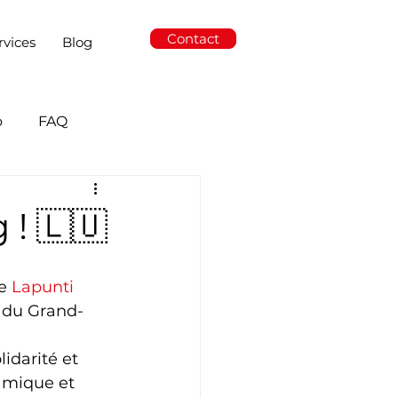
Contact
rvices
Blog
o
FAQ
 ! 🇱🇺
e 
Lapunti
 du Grand-
idarité et 
amique et 