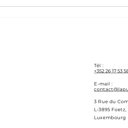
Dernières places
Form
disponibles pour la
proc
formation APS du 22 juin
déb
au 06 juillet 2026
Y
Tél :
+352 26 17 53 5
E-mail :
contact@lapu
3 Rue du Co
L-3895 Foetz,
Luxembourg