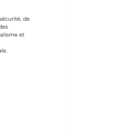
écurité, de 
des 
alisme et 
le.