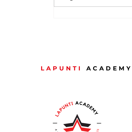
Formation APR : les
préinscriptions sont
ouvertes
LAPUNTI
ACADEM