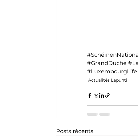
#SchéinenNationa
#GrandDuche
#L
#LuxembourgLife
Actualités Lapunti
Posts récents