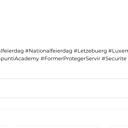
lfeierdag
#Nationalfeierdag
#Letzebuerg
#Luxe
apuntiAcademy
#FormerProtegerServir
#Securite