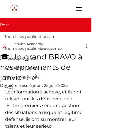
Post
Toutes les publications
Lapunti Academy
Toutes les publications
29 janv. 2025
1 min de lecture
🎓 Un grand BRAVO à
Nos apprenants
nos apprenants de
Actualités Lapunti
janvier ! 🎉
Opportunités pro
Dernière mise à jour :
25 juin 2025
FAQ
Leur formation s’achève, et ils ont 
relevé tous les défis avec brio. 
 Entre premiers secours, gestion 
des situations à risque et légitime 
défense, ils ont su montrer leur 
talent et leur sérieux.