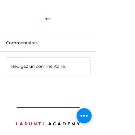
Commentaires
Rédigez un commentaire...
Félicitations à notre
Félicitations à
nouvelle promotion M1
apprenants de 
session d’avril
🎓
LAPUNTI
ACADEMY