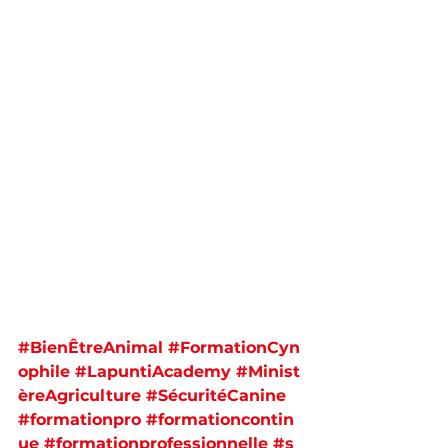
#BienÊtreAnimal
#FormationCyn
ophile
#LapuntiAcademy
#Minist
èreAgriculture
#SécuritéCanine
#formationpro
#formationcontin
ue
#formationprofessionnelle
#s