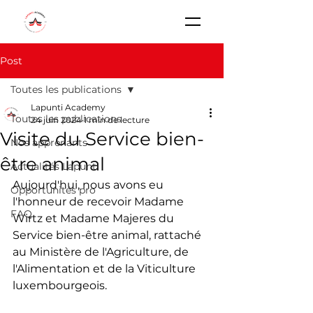
Post
Toutes les publications
Lapunti Academy
Toutes les publications
24 juin 2024
1 min de lecture
Visite du Service bien-
Nos apprenants
être animal
Actualités Lapunti
Aujourd'hui, nous avons eu 
Opportunités pro
l'honneur de recevoir Madame 
FAQ
Wirtz et Madame Majeres du 
Service bien-être animal, rattaché 
au Ministère de l'Agriculture, de 
l'Alimentation et de la Viticulture 
luxembourgeois.