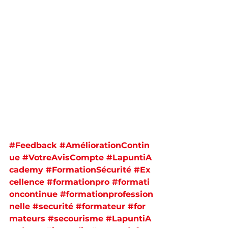
#Feedback
#AméliorationContin
ue
#VotreAvisCompte
#LapuntiA
cademy
#FormationSécurité
#Ex
cellence
#formationpro
#formati
oncontinue
#formationprofession
nelle
#securité
#formateur
#for
mateurs
#secourisme
#LapuntiA