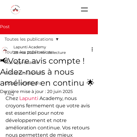
Post
Toutes les publications
Lapunti Academy
Toutes les publications
28 mai 2024
1 min de lecture
📢Votre avis compte !
Nos apprenants
Aidez-nous à nous
Actualités Lapunti
améliorer en continu 🌟
Opportunités pro
Dernière mise à jour :
20 juin 2025
FAQ
Chez 
Lapunti
 Academy, nous 
croyons fermement que votre avis 
est essentiel pour notre 
développement et notre 
amélioration continue. Vos retours 
nous permettent de mieux 