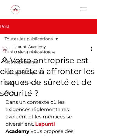
Post
Toutes les publications
Lapunti Academy
Toutes les publications
10 févr.
1 min de lecture
🔎 Votre entreprise est-
Nos apprenants
elle prête à affronter les
Actualités Lapunti
risques de sûreté et de
Opportunités pro
sécurité ?
FAQ
Dans un contexte où les 
exigences réglementaires 
évoluent et les menaces se 
diversifient, 
Lapunti
Academy
 vous propose des 