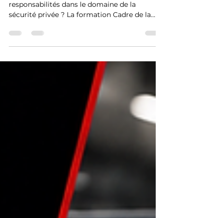
Sécurité et de la Sûreté
Vous souhaitez accéder à des fonctions à
responsabilités dans le domaine de la
sécurité privée ? La formation Cadre de la
Sécurité et de la Sûreté de Lapunti Academy
a été conçue pour les professionnels
expérimentés souhaitant évoluer vers des
postes d’encadrement et de management.
Cette formation permet de développer des
compétences stratégiques et opérationnelles
indispensables pour diriger des équipes,
gérer des situations complexes et assurer le
bon fonctionnement des dis