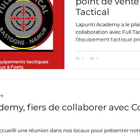
point de vente 
Tactical
Lapunti Academy a le plai
collaboration avec Full Tac
l’équipement tactique pro
des forces de sécurité, se
ce partenariat, notre cen
officiel au Luxembourg, 
retrouver une sélection 
directement dans nos loc
– 3, rue du Commerce, L-
étape dans notre volonté
re
toujour
demy, fiers de collaborer avec 
ueilli une réunion dans nos locaux pour présenter not