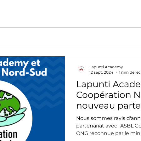
Lapunti Academy
12 sept. 2024
1 min de le
Lapunti Acad
Coopération N
nouveau parte
service de l'in
Nous sommes ravis d'ann
professionnell
partenariat avec l'ASBL 
ONG reconnue par le minist