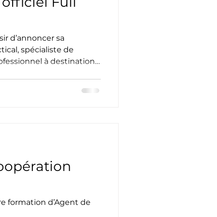
officiel Full
sir d’annoncer sa
tical, spécialiste de
fessionnel à destination
cours et défense. Grâce à
tre devient point de vente
vous permettant de
d’équipements
aux. 📍 Lapunti Academy
3895 Foetz Une nouvelle
 de proposer des services
Coopération
re formation d’Agent de