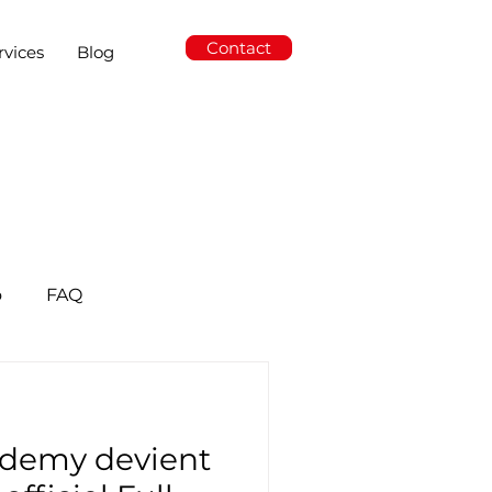
Contact
rvices
Blog
o
FAQ
ademy devient