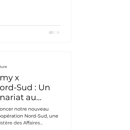
cture
emy x
ord-Sud : Un
nariat au
sertion
oncer notre nouveau
e
Coopération Nord-Sud, une
ère des Affaires...