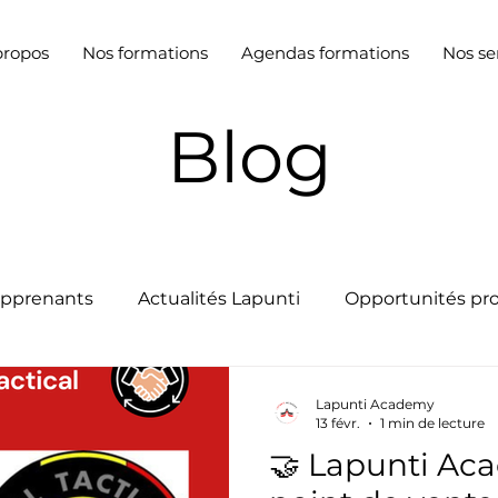
propos
Nos formations
Agendas formations
Nos se
Blog
apprenants
Actualités Lapunti
Opportunités pr
Lapunti Academy
13 févr.
1 min de lecture
🤝 Lapunti Ac