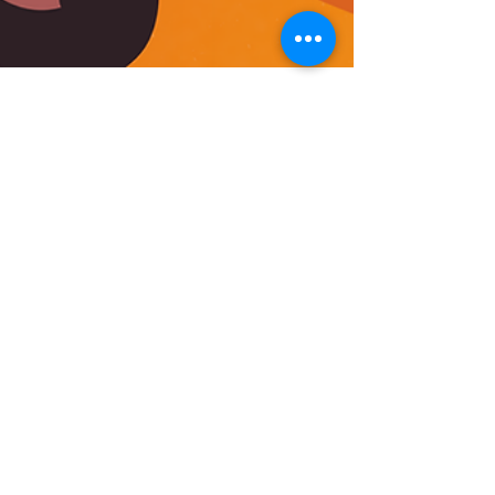
Lapunti Academy
19 nov. 2024
1 min de lecture
Dernière ligne droite pour
s’inscrire à notre initiation
gratuite au self-défense !
Lapunti Academy vous rappelle que les
inscriptions pour notre événement gratuit à
l’occasion de la Journée Internationale pour...