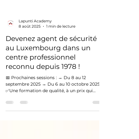
Lapunti Academy
8 août 2025
1 min de lecture
Devenez agent de sécurité
au Luxembourg dans un
centre professionnel
reconnu depuis 1978 !
📅 Prochaines sessions : → Du 8 au 12
septembre 2025 → Du 6 au 10 octobre 2025
✅Une formation de qualité, à un prix qui
mérite d’être comparé, vous permettant
d’obtenir la certification M1 ✅Apprentissage
dynamique avec simulateur de centrale
incendie ✅ Apprenez les bons réflexes, les
protocoles, les vérifications techniques et les