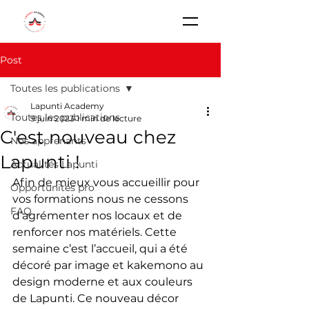
Post
Toutes les publications
Lapunti Academy
Toutes les publications
9 juin 2023
1 min de lecture
C'est nouveau chez
Nos apprenants
Lapunti !
Actualités Lapunti
Afin de mieux vous accueillir pour 
Opportunités pro
vos formations nous ne cessons 
FAQ
d’agrémenter nos locaux et de 
renforcer nos matériels. Cette 
semaine c’est l’accueil, qui a été 
décoré par image et kakemono au 
design moderne et aux couleurs 
de Lapunti. Ce nouveau décor 