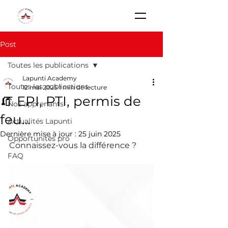
Post
Toutes les publications
Lapunti Academy
Toutes les publications
12 mai 2025
1 min de lecture
🧯 EPI, PTI, permis de
Nos apprenants
feu…
Actualités Lapunti
Dernière mise à jour :
25 juin 2025
Opportunités pro
Connaissez-vous la différence ?
FAQ