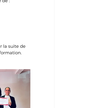
 de :
 la suite de 
 formation.