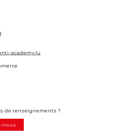
8
nti-academy.lu
mmerce
us de renseignements ?
-nous