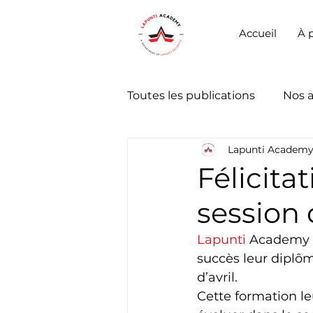
Accueil
À 
Toutes les publications
Nos 
Lapunti Academ
Félicita
session d
Lapunti
 Academy f
succès leur diplôm
d’avril.
Cette formation l