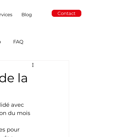
Contact
rvices
Blog
o
FAQ
de la
idé avec 
ion du mois 
es pour 