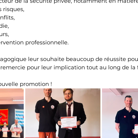
cteur de la sécurité privée, notamment en matière
 risques,
flits,
die,
urs,
ervention professionnelle.
agogique leur souhaite beaucoup de réussite pour
s remercie pour leur implication tout au long de la
ouvelle promotion !