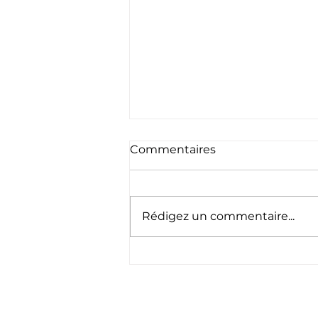
Commentaires
Rédigez un commentaire...
Félicitations à notre
promotion APS du mois
de mai