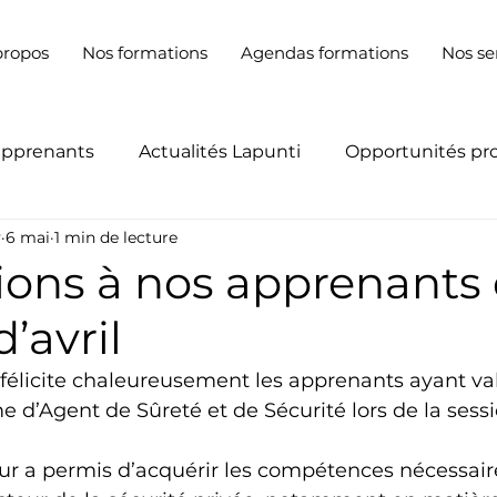
propos
Nos formations
Agendas formations
Nos se
apprenants
Actualités Lapunti
Opportunités pr
y
6 mai
1 min de lecture
tions à nos apprenants 
’avril
élicite chaleureusement les apprenants ayant val
e d’Agent de Sûreté et de Sécurité lors de la sess
eur a permis d’acquérir les compétences nécessair