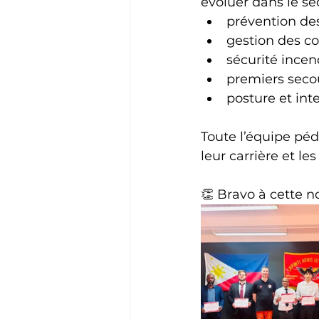
évoluer dans le se
prévention des
gestion des con
sécurité incen
premiers seco
posture et int
Toute l’équipe péd
leur carrière et le
👏 Bravo à cette n