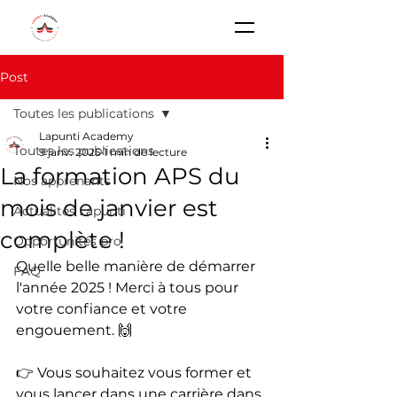
Post
Toutes les publications
Lapunti Academy
Toutes les publications
9 janv. 2025
1 min de lecture
La formation APS du
Nos apprenants
mois de janvier est
Actualités Lapunti
complète !
Opportunités pro
Quelle belle manière de démarrer 
FAQ
l'année 2025 ! Merci à tous pour 
votre confiance et votre 
engouement. 🙌
👉 Vous souhaitez vous former et 
vous lancer dans une carrière dans 