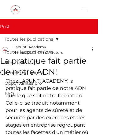
Post
Toutes les publications
Lapunti Academy
Toutes les publications
11 mai 2023
1 min de lecture
La pratique fait partie
Nos apprenants
de notre ADN!
Actualités Lapunti
Chez LAPUNTI ACADEMY, la 
Opportunités pro
pratique fait partie de notre ADN 
FAQ
quelle que soit notre formation. 
Celle-ci se traduit notamment 
pour les agents de sûreté et de 
sécurité par des exercices et des 
stages en entreprise regroupant 
toutes les facettes d’un métier où 