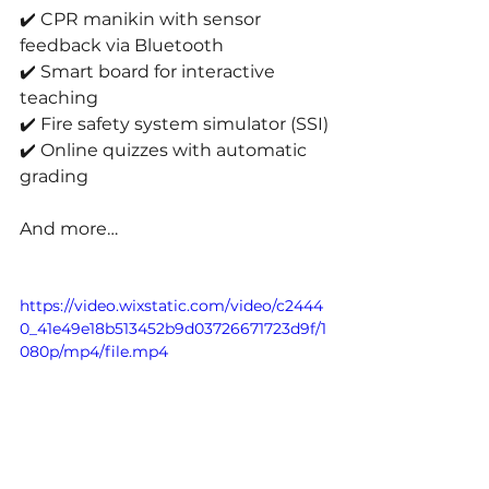
✔️ CPR manikin with sensor 
feedback via Bluetooth
✔️ Smart board for interactive 
teaching
✔️ Fire safety system simulator (SSI)
✔️ Online quizzes with automatic 
grading
And more…
https://video.wixstatic.com/video/c2444
0_41e49e18b513452b9d03726671723d9f/1
080p/mp4/file.mp4