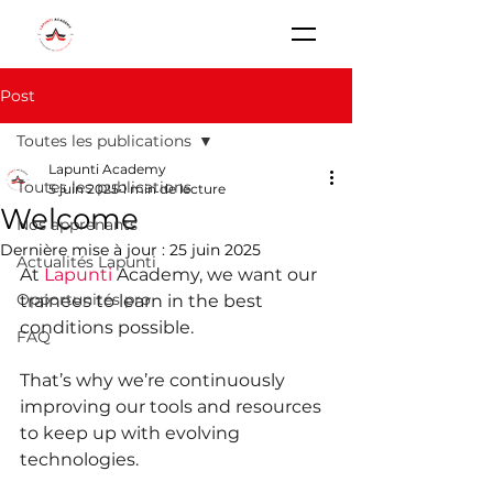
Post
Toutes les publications
Lapunti Academy
Toutes les publications
5 juin 2025
1 min de lecture
Welcome
Nos apprenants
Dernière mise à jour :
25 juin 2025
Actualités Lapunti
At 
Lapunti
 Academy, we want our 
Opportunités pro
trainees to learn in the best 
conditions possible.
FAQ
That’s why we’re continuously 
improving our tools and resources 
to keep up with evolving 
technologies.