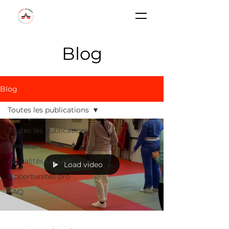
Blog
Blog
Toutes les publications
Toutes les publications
Nos apprenants
Actualités Lapunti
Load video
Opportunités pro
FAQ