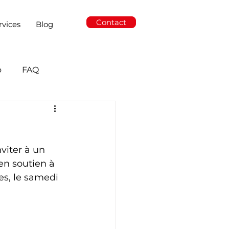
Contact
rvices
Blog
o
FAQ
viter à un 
n soutien à 
s, le samedi 