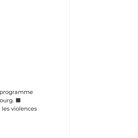
u programme 
urg. 🟧 
 les violences 