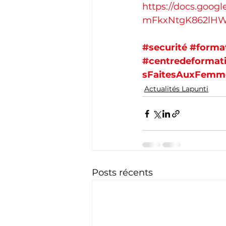
https://docs.goog
mFkxNtgK862lHW
#securité
#forma
#centredeformat
sFaitesAuxFemm
Actualités Lapunti
Posts récents