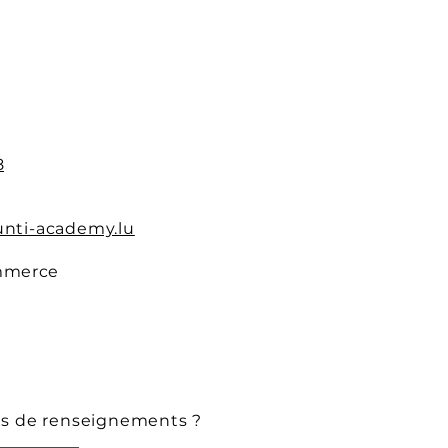
ation APS du 22 juin
6 juillet 2026
8
nti-academy.lu
mmerce
us de renseignements ?