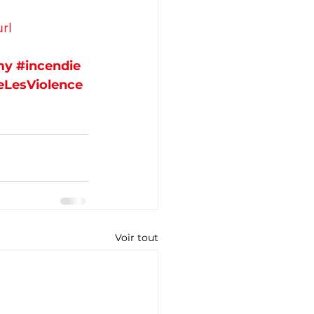
rl
my
#incendie
eLesViolence
Voir tout