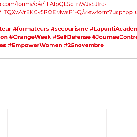
le.com/forms/d/e/1FAIpQLSc_nWJsSJIrc-
_TQXwVrEKCv5POEMwsR1-Q/viewform?usp=pp_u
teur
#formateurs
#secourisme
#LapuntiAcade
ion
#OrangeWeek
#SelfDefense
#JournéeContr
es
#EmpowerWomen
#25novembre