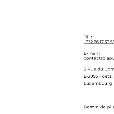
ouvertes
form
au 0
Y
Tél :
+352 26 17 53 5
E-mail :
contact@lapu
3 Rue du Co
L-3895 Foetz,
Luxembourg
Besoin de pl