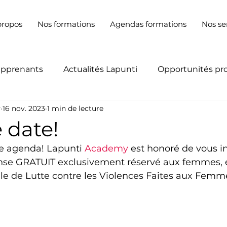
propos
Nos formations
Agendas formations
Nos se
apprenants
Actualités Lapunti
Opportunités pr
y
16 nov. 2023
1 min de lecture
 date!
re agenda! Lapunti 
Academy
 est honoré de vous in
ense GRATUIT exclusivement réservé aux femmes, e
le de Lutte contre les Violences Faites aux Femme