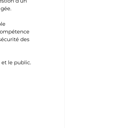
stion d’un 
agée.
le 
 compétence 
écurité des 
et le public.