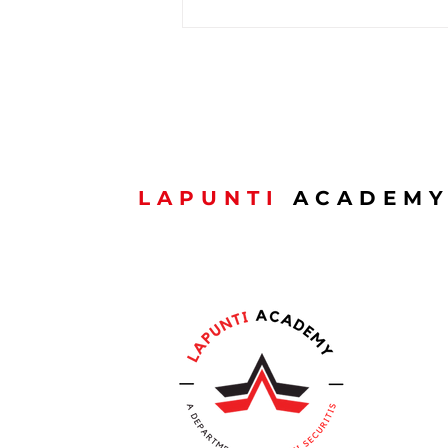
💬 FAQ : Peut-on se faire
rembourser sa formation
par l’ADEM ?
LAPUNTI
ACADEM