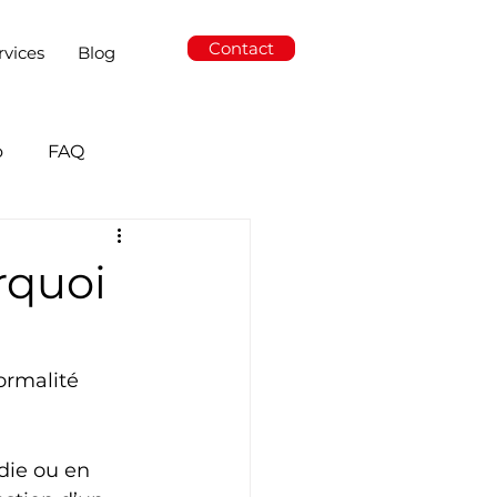
Contact
rvices
Blog
o
FAQ
rquoi
ormalité 
ie ou en 