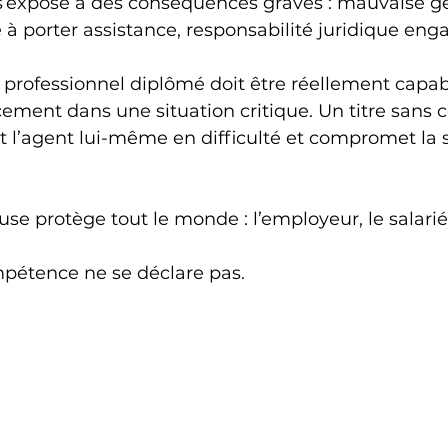
s’expose à des conséquences graves : mauvaise ge
é à porter assistance, responsabilité juridique eng
n professionnel diplômé doit être réellement capab
acement dans une situation critique. Un titre sans
 l’agent lui-même en difficulté et compromet la s
se protège tout le monde : l’employeur, le salarié 
mpétence ne se déclare pas.