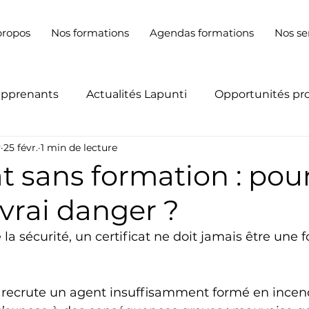
propos
Nos formations
Agendas formations
Nos se
apprenants
Actualités Lapunti
Opportunités pr
y
25 févr.
1 min de lecture
at sans formation : pou
 vrai danger ?
la sécurité, un certificat ne doit jamais être une f
recrute un agent insuffisamment formé en incend