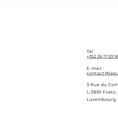
FAQ – Quelle place pour
Pour
les langues dans nos
pass
formations ?
M1 ?
Y
Tél :
+352 26 17 53 5
E-mail :
contact@lapu
3 Rue du Co
L-3895 Foetz,
Luxembourg