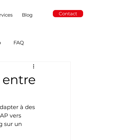
Contact
rvices
Blog
o
FAQ
 entre
dapter à des 
AP vers 
 sur un 