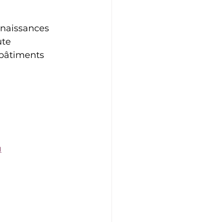
nnaissances 
te 
 bâtiments 
u