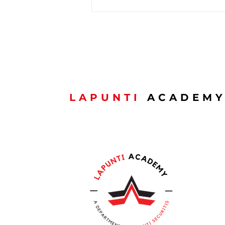
🇱🇺 Schéinen
Nationalfeierdag ! 🇱🇺
LAPUNTI
ACADEM