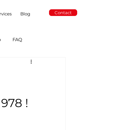
Contact
rvices
Blog
o
FAQ
1978 !