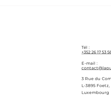
Formation APR : les
Dern
préinscriptions sont
disp
ouvertes
form
au 0
Y
Tél :
+352 26 17 53 5
E-mail :
contact@lapu
3 Rue du Co
L-3895 Foetz,
Luxembourg