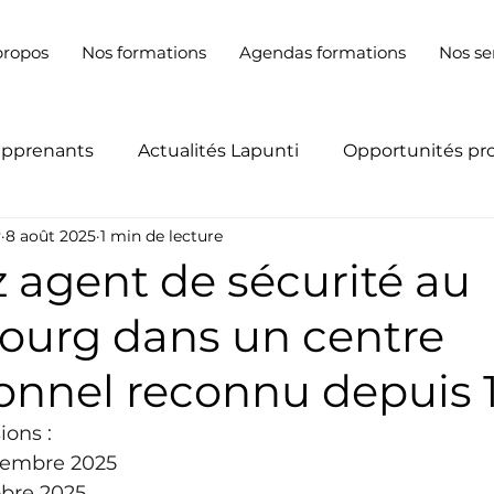
propos
Nos formations
Agendas formations
Nos se
apprenants
Actualités Lapunti
Opportunités pr
y
8 août 2025
1 min de lecture
 agent de sécurité au
urg dans un centre
onnel reconnu depuis 
ions :
tembre 2025
obre 2025