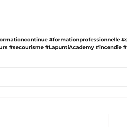
ormationcontinue
#formationprofessionnelle
#s
urs
#secourisme
#LapuntiAcademy
#incendie
#