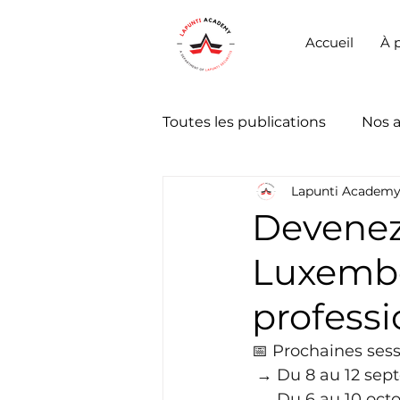
Accueil
À 
Toutes les publications
Nos 
Lapunti Academ
Devenez
Luxembo
professi
📅 Prochaines sess
 → Du 8 au 12 sep
 → Du 6 au 10 oct